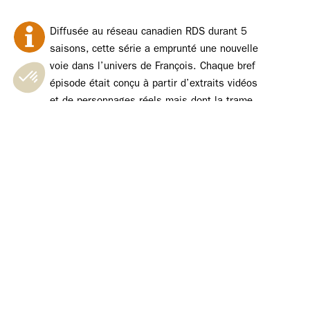
Diffusée au réseau canadien RDS durant 5
saisons, cette série a emprunté une nouvelle
voie dans l’univers de François. Chaque bref
épisode était conçu à partir d’extraits vidéos
et de personnages réels mais dont la trame
sonore fut entièrement refaite par Pérusse
qui s’en donnait à cœur joie pour faire dire
ce que bon lui semblait aux personnalités du
monde sportif.
ACCEPTER LES COOKIES YOUTUBE