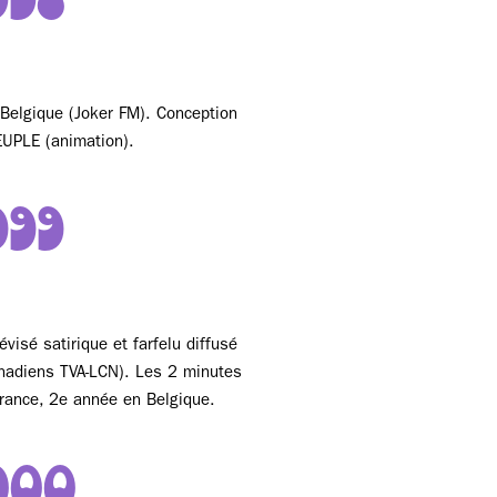
998
Belgique (Joker FM). Conception
UPLE (animation).
999
visé satirique et farfelu diffusé
nadiens TVA-LCN). Les 2 minutes
rance, 2e année en Belgique.