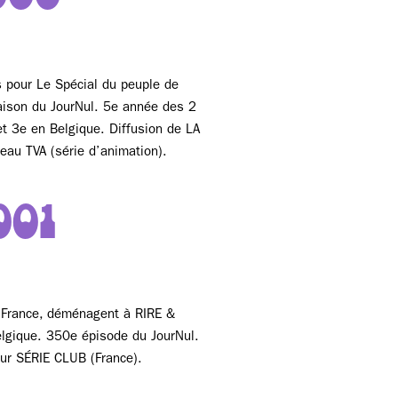
000
 pour Le Spécial du peuple de
aison du JourNul. 5e année des 2
t 3e en Belgique. Diffusion de LA
au TVA (série d’animation).
001
 France, déménagent à RIRE &
gique. 350e épisode du JourNul.
sur SÉRIE CLUB (France).