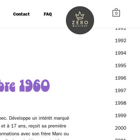
1960
0
Contact
FAQ
1990
1991
1992
1994
1995
1996
bre 1960
1997
1998
1999
bec. Développe un intérêt marqué
 et à 17 ans, reçoit sa première
2000
ormations avec son frère Marc ou