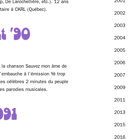
2001
p, De Larochellière, etc.). 12 ans
taire à CKRL (Québec).
2002
2003
t '90
2004
2005
2006
de la chanson Sauvez mon âme de
l’embauche à l’émission Yé trop
2007
ses célèbres 2 minutes du peuple
2009
es parodies musicales.
2011
991
2013
2015
2016